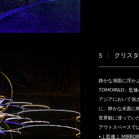
クリス
5
静かな湖面に浮かぶ光
TOMOIR&D」
アジアにおいて強
に、静かな水面に
世界観に浸ってい
アウトスペースで
［ 監修 ］MIRROR