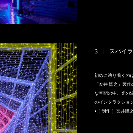
スパイ
3
初めに辿り着くの
「友井 隆之」製
な空間の中、光の
のインタラクショ
［ 制作 ］友井隆