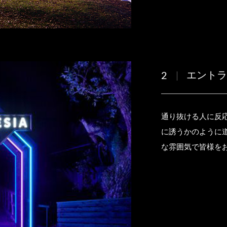
エント
2
通り抜ける人に反
に誘うかのように
な雰囲気で皆様を